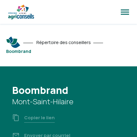
Ouvrir
la
naviga
du
site
Répertoire des conseillers
Boombrand
Boombrand
Mont-Saint-Hilaire
Copier le lien
Envoyer par courriel