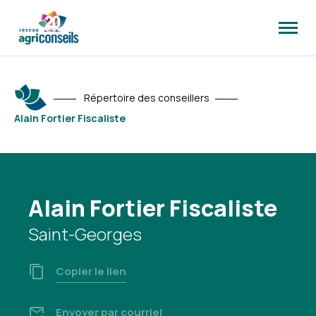
Ouvrir
la
naviga
du
site
Répertoire des conseillers
Alain Fortier Fiscaliste
Alain Fortier Fiscaliste
Saint-Georges
Copier le lien
Envoyer par courriel