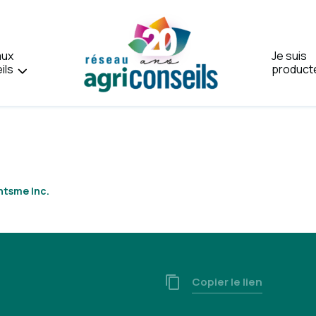
aux
Je suis
ils
product
Accueil
ntsme Inc.
Copier le lien