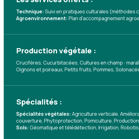
Technique:
Suivi en pratiques culturales (méthodes c
Agroenvironnement:
Plan d'accompagnement agroe
Production végétale :
Crucifères, Cucurbitacées, Cultures en champ : maraî
Oignons et poireaux, Petits fruits, Pommes, Solonac
Spécialités :
Spécialités végétales:
Agriculture verticale
,
Améliora
couverture
,
Phytoprotection
,
Pomiculture
,
Production
Sols:
Géomatique et télédétection
,
Irrigation
,
Robotis