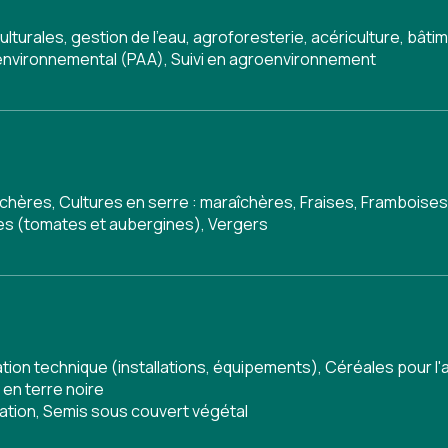
ulturales, gestion de l'eau, agroforesterie, acériculture, bâ
nvironnemental (PAA)
,
Suivi en agroenvironnement
chères, Cultures en serre : maraîchères, Fraises, Framboises
ées (tomates et aubergines), Vergers
tion technique (installations, équipements)
,
Céréales pour l'
 en terre noire
ation
,
Semis sous couvert végétal