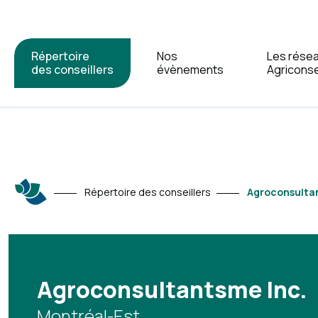
Répertoire
Nos
Les rése
des conseillers
évènements
Agriconse
Répertoire des conseillers
Agroconsulta
Agroconsultantsme Inc.
Montréal-Est