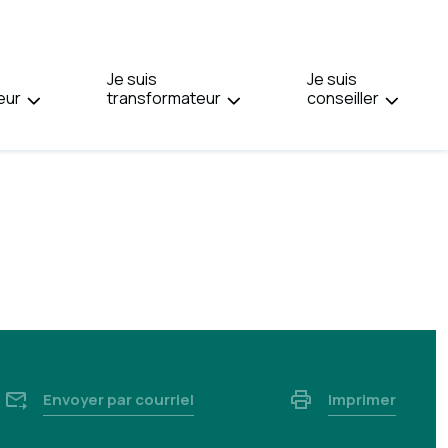
PAGE
EN
:
Je suis
ENGLISH.
Je suis
eur
transformateur
conseiller
Envoyer par courriel
Imprimer