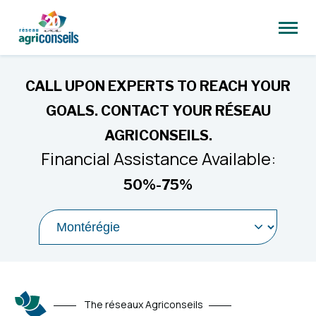
Open
site
naviga
CALL UPON EXPERTS TO REACH YOUR
GOALS. CONTACT YOUR RÉSEAU
AGRICONSEILS.
Financial Assistance Available:
50%-75%
Select
a
region
to
navigate
to
The réseaux Agriconseils
its