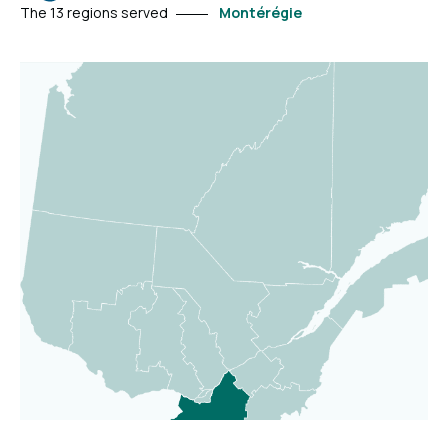
page
The 13 regions served
Montérégie
and
learn
more.