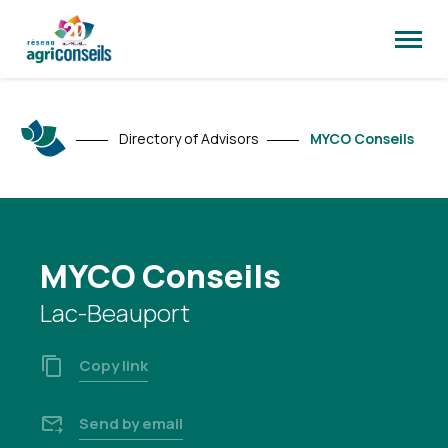
Open
site
naviga
Directory of Advisors
MYCO Conseils
MYCO Conseils
Lac-Beauport
Copy link
Send by email