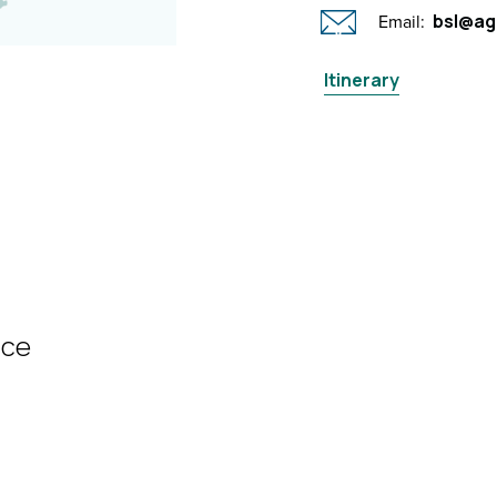
Email:
bsl@ag
Itinerary
ice