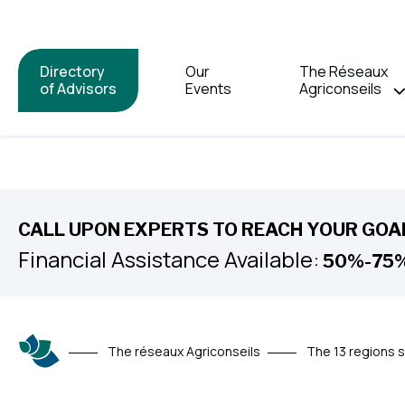
Directory
Our
The Réseaux
of Advisors
Events
Agriconseils
CALL UPON EXPERTS TO REACH YOUR GOAL
Financial Assistance Available:
50%-75
The réseaux Agriconseils
The 13 regions 