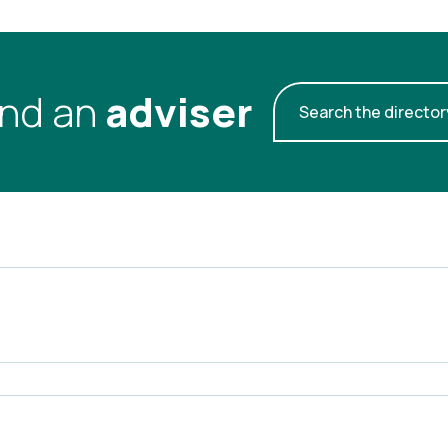
ind an
adviser
Search the director