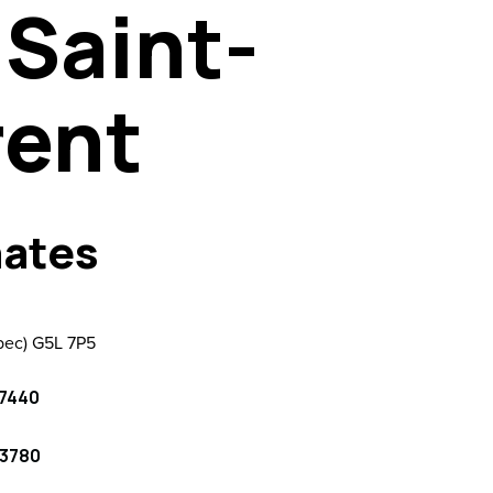
Saint-
more.
rent
ates
bec) G5L 7P5
7440
-3780