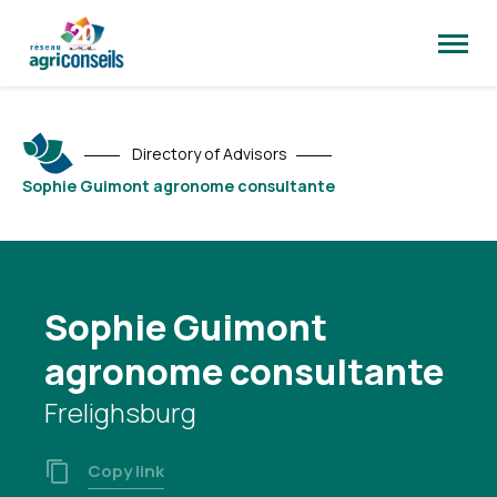
Open
site
naviga
Directory of Advisors
Sophie Guimont agronome consultante
Sophie Guimont
agronome consultante
Frelighsburg
Copy link