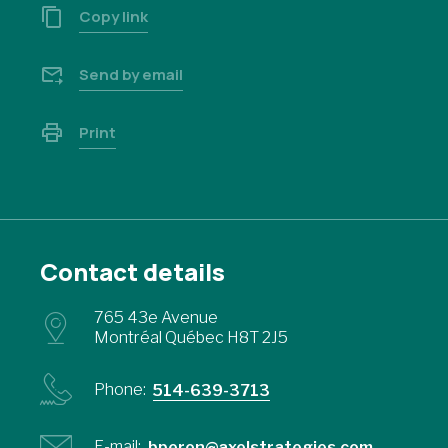
Copy link
Send by email
Print
Contact details
765 43e Avenue
Montréal Québec H8T 2J5
Phone:
514-639-3713
E-mail:
bperon@axelstrategies.com