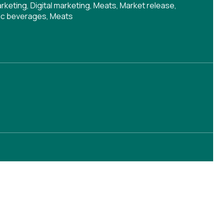
rketing
,
Digital marketing
,
Meats
,
Market release
,
ic beverages
,
Meats