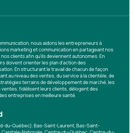
ommunication, nous aidons les entrepreneurs à
sions marketing et communication en partageant nos
os clients afin qu'ils deviennent autonomes. En
irs doivent orienter les plan d'action des
tion. En structurant le travail de chacun de façon
ant au niveau des ventes, du service à la clientèle, de
 stratégies terrains de développement de marché, les
ventes, fidélisent leurs clients, délogent des
des entreprises en meilleure santé.
d
d-du-Québec), Bas-Saint-Laurent, Bas-Saint-
e, Capitale-Nationale, Centre-du-Québec, Centre-du-