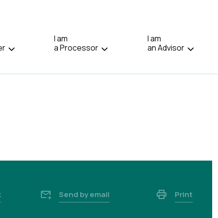
IN:
FRANÇAIS.
I am
I am
er
a Processor
an Advisor
k
Send by email
Print