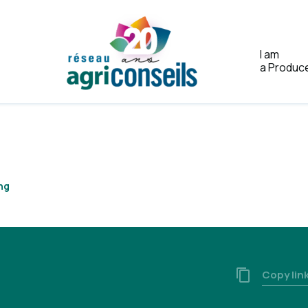
I am
a Produc
Home
ng
Copy lin