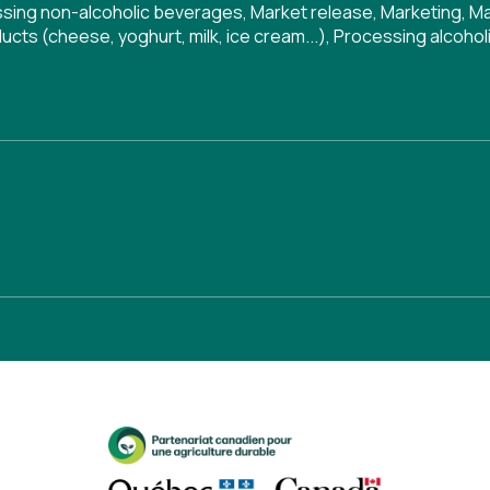
ssing non-alcoholic beverages
,
Market release
,
Marketing
,
Ma
ucts (cheese, yoghurt, milk, ice cream...)
,
Processing alcohol