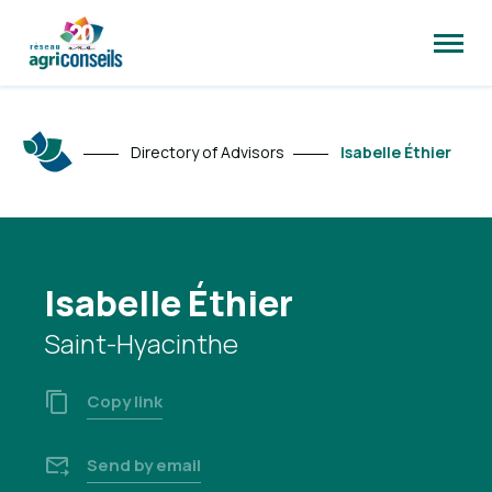
Open
site
naviga
Directory of Advisors
Isabelle Éthier
Isabelle Éthier
Saint-Hyacinthe
Copy link
Send by email