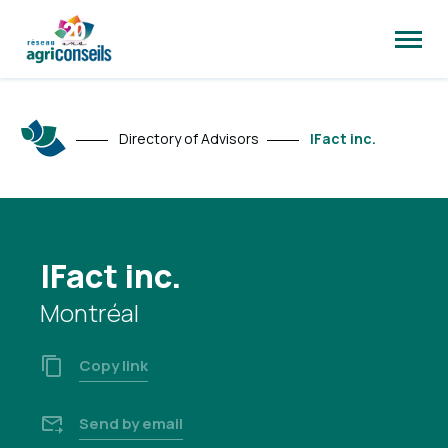
Open
site
naviga
Directory of Advisors
IFact inc.
IFact inc.
Montréal
Copy link
Send by email