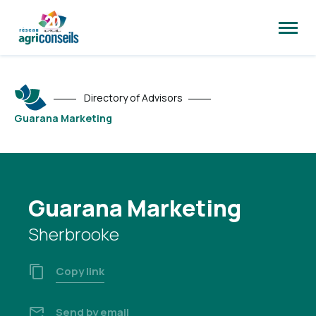
Open
site
naviga
Directory of Advisors
Guarana Marketing
Guarana Marketing
Sherbrooke
Copy link
Send by email