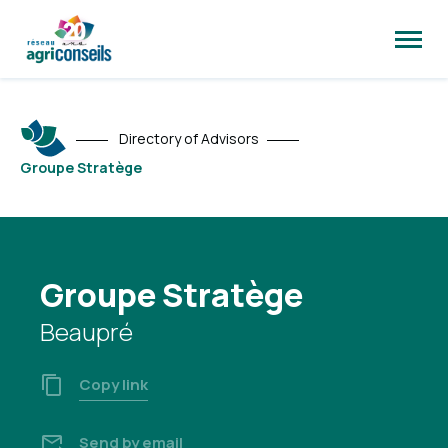
Open
site
naviga
Directory of Advisors
Groupe Stratège
Groupe Stratège
Beaupré
Copy link
Send by email