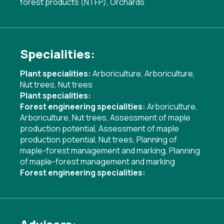
forest products (NTFP), Orchards
Specialities:
Plant specialities:
Arboriculture
,
Arboriculture
,
Nut trees
,
Nut trees
Plant specialities:
Forest engineering specialities:
Arboriculture
,
Arboriculture
,
Nut trees
,
Assessment of maple
production potential
,
Assessment of maple
production potential
,
Nut trees
,
Planning of
maple-forest management and marking
,
Planning
of maple-forest management and marking
Forest engineering specialities: