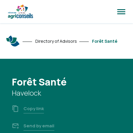
Open
site
naviga
Directory of Advisors
Forêt Santé
Forêt Santé
Havelock
Copy link
Send by email