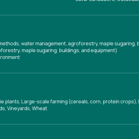
g methods, water management, agroforestry, maple sugaring, 
orestry, maple sugaring, buildings, and equipment)
vironment
rie plants, Large-scale farming (cereals, corn, protein crops
rds, Vineyards, Wheat