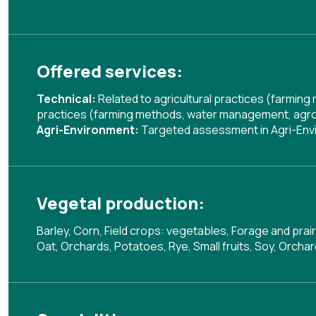
Offered services:
Technical:
Related to agricultural practices (farmin
practices (farming methods, water management, agrof
Agri-Environment:
Targeted assessment in Agri-En
Vegetal production:
Barley, Corn, Field crops: vegetables, Forage and prai
Oat, Orchards, Potatoes, Rye, Small fruits, Soy, Orcha