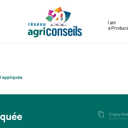
I am
a Produc
Home
d'appliquée
iquée
Copy lin