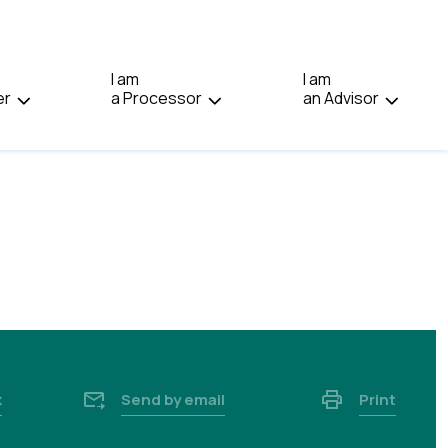
IN:
FRANÇAIS.
I am
I am
er
a Processor
an Advisor
k
Send by email
Print