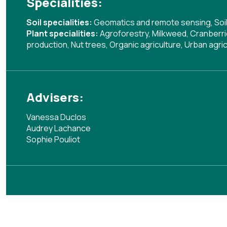
Specialities:
Soil specialities:
Geomatics and remote sensing
,
Soi
Plant specialities:
Agroforestry
,
Milkweed
,
Cranberr
production
,
Nut trees
,
Organic agriculture
,
Urban agric
Advisers:
Vanessa Duclos
Audrey Lachance
Sophie Pouliot