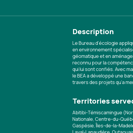
Description
Le Bureau d’écologie appli
en environnement spécialisé
géomatique et en aménageme
reconnu pour la compétence
qui lui sont confiés. Avec m
le BEA a développé une banq
travers des projets qu’a m
Territories serve
Abitibi-Témiscamingue (Nor
Nationale, Centre-du-Québe
Gaspésie, Îles-de-la-Madele
Laval-Lanaudière, Outaoua