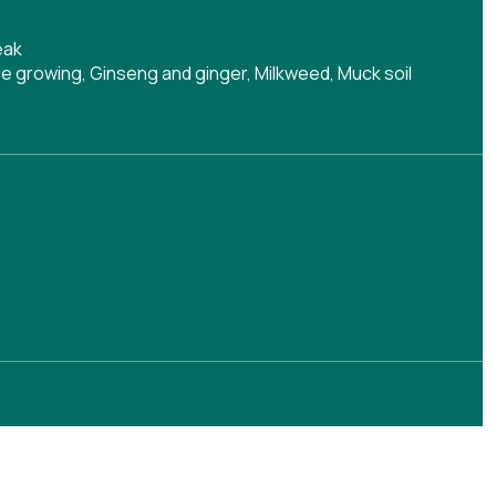
eak
ple growing
,
Ginseng and ginger
,
Milkweed
,
Muck soil