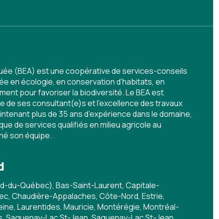
quée (BEA) est une coopérative de services-conseils
e en écologie, en conservation d’habitats, en
nt pour favoriser la biodiversité. Le BEA est
 de ses consultant(e)s et l’excellence des travaux
aintenant plus de 35 ans d’expérience dans le domaine,
ue de services qualifiés en milieu agricole au
ené son équipe.
d
d-du-Québec), Bas-Saint-Laurent, Capitale-
c, Chaudière-Appalaches, Côte-Nord, Estrie,
ine, Laurentides, Mauricie, Montérégie, Montréal-
is, Saguenay-Lac St-Jean, Saguenay-Lac St-Jean