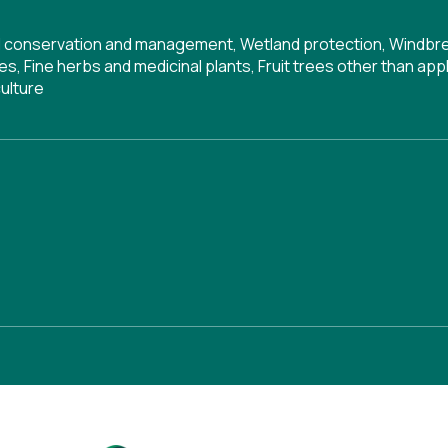
l conservation and management
,
Wetland protection
,
Windbr
ies
,
Fine herbs and medicinal plants
,
Fruit trees other than ap
ulture