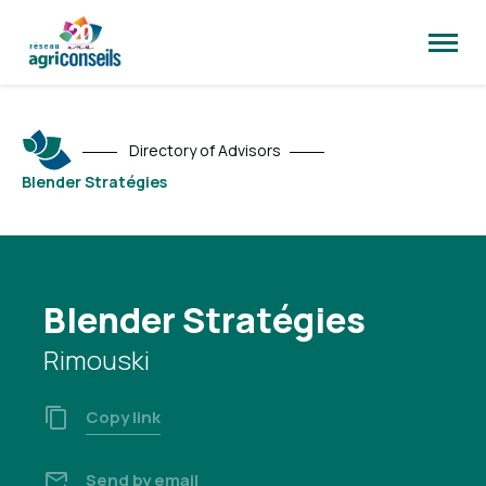
Open
site
naviga
Directory of Advisors
Blender Stratégies
Blender Stratégies
Rimouski
Copy link
Send by email