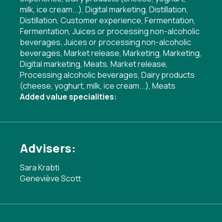
milk, ice cream...)
,
Digital marketing
,
Distillation
,
Distillation
,
Customer experience
,
Fermentation
,
Fermentation
,
Juices or processing non-alcoholic
beverages
,
Juices or processing non-alcoholic
beverages
,
Market release
,
Marketing
,
Marketing
,
Digital marketing
,
Meats
,
Market release
,
Processing alcoholic beverages
,
Dairy products
(cheese, yoghurt, milk, ice cream...)
,
Meats
Added value specialities:
Advisers:
Sara Krabti
Geneviève Scott