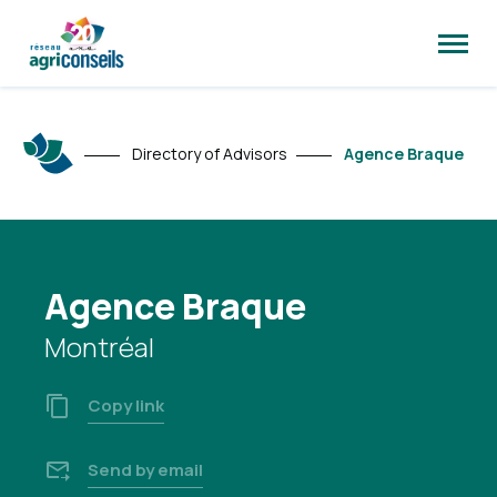
Open
site
naviga
Directory of Advisors
Agence Braque
Agence Braque
Montréal
Copy link
Send by email