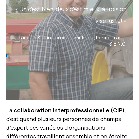
« Un c’est bien, deux c’est mieux, à trois on
vise juste! »
François Boilard, producteur laitier, Ferme Franlie
S.E.N.C.
La
collaboration interprofessionnelle (CIP)
,
c’est quand plusieurs personnes de champs
d’expertises variés ou d’organisations
différentes travaillent ensemble et en étroite