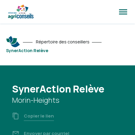
Ouvrir
la
naviga
du
site
Répertoire des conseillers
SynerAction Relève
SynerAction Relève
Morin-Heights
Copier le lien
Envoyer par courriel