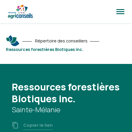
Ouvrir
la
naviga
du
site
Répertoire des conseillers
Ressources forestières Biotiques inc.
Ressources forestières
Biotiques inc.
Sainte-Mélanie
Copier le lien