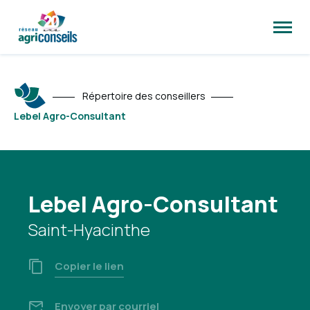
Ouvrir
la
naviga
du
site
Répertoire des conseillers
Lebel Agro-Consultant
Lebel Agro-Consultant
Saint-Hyacinthe
Copier le lien
Envoyer par courriel