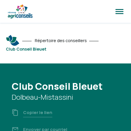
Ouvrir
la
naviga
du
site
Répertoire des conseillers
Club Conseil Bleuet
Club Conseil Bleuet
Dolbeau-Mistassini
Copier le lien
Envoyer par courriel