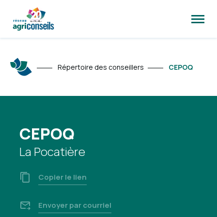
Ouvrir
la
naviga
du
site
Répertoire des conseillers
CEPOQ
CEPOQ
La Pocatière
Copier le lien
Envoyer par courriel