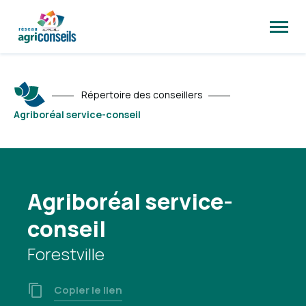
Ouvrir
la
naviga
du
site
Répertoire des conseillers
Agriboréal service-conseil
Agriboréal service-
conseil
Forestville
Copier le lien