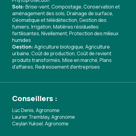
Phytoprotection
Sols:
Brise-vent
,
Compostage
,
Conservation et
aménagement des sols
,
Drainage de surface
,
Géomatique et télédétection
,
Gestion des
fumiers
,
Irrigation
,
Matières résiduelles
fertilisantes
,
Nivellement
,
Protection des milieux
humides
Gestion:
Agriculture biologique
,
Agriculture
urbaine
,
Coût de production
,
Coût de revient
produits transformés
,
Mise en marché
,
Plans
d'affaires
,
Redressement d'entreprises
Conseillers :
Luc Denis, Agronome
Laurier Tremblay, Agronome
Ceylan Yuksel, Agronome