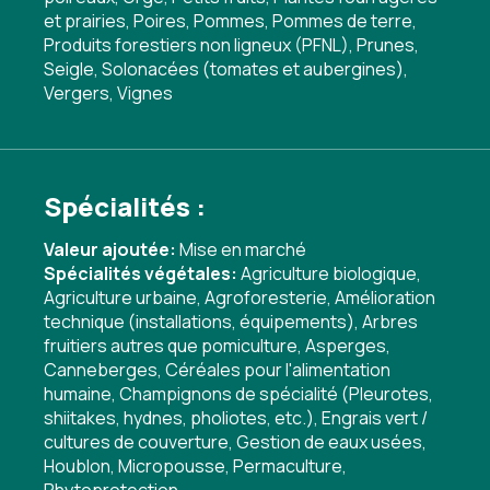
et prairies, Poires, Pommes, Pommes de terre,
Produits forestiers non ligneux (PFNL), Prunes,
Seigle, Solonacées (tomates et aubergines),
Vergers, Vignes
Spécialités :
Valeur ajoutée:
Mise en marché
Spécialités végétales:
Agriculture biologique
,
Agriculture urbaine
,
Agroforesterie
,
Amélioration
technique (installations, équipements)
,
Arbres
fruitiers autres que pomiculture
,
Asperges
,
Canneberges
,
Céréales pour l'alimentation
humaine
,
Champignons de spécialité (Pleurotes,
shiitakes, hydnes, pholiotes, etc.)
,
Engrais vert /
cultures de couverture
,
Gestion de eaux usées
,
Houblon
,
Micropousse
,
Permaculture
,