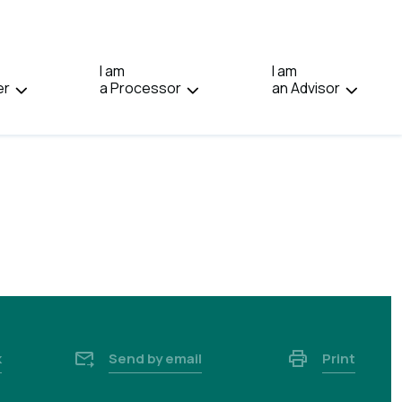
IN:
FRANÇAIS.
I am
I am
er
a Processor
an Advisor
k
Send by email
Print