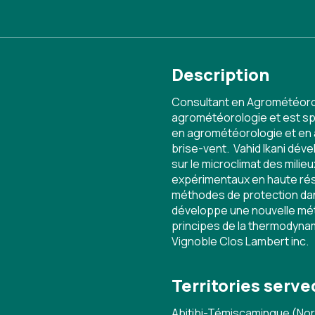
Description
Consultant en Agrométéorolo
agrométéorologie et est spéc
en agrométéorologie et en a
brise-vent. Vahid Ikani dé
sur le microclimat des milieux
expérimentaux en haute réso
méthodes de protection dans
développe une nouvelle mét
principes de la thermodynam
Vignoble Clos Lambert inc.
Territories serve
Abitibi-Témiscamingue (No