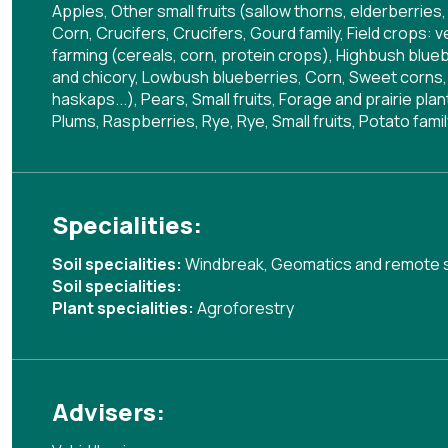
Apples, Other small fruits (sallow thorns, elderberrie
Corn, Crucifers, Crucifers, Gourd family, Field crops:
farming (cereals, corn, protein crops), Highbush blue
and chicory, Lowbush blueberries, Corn, Sweet corns, O
haskaps...), Pears, Small fruits, Forage and prairie p
Plums, Raspberries, Rye, Rye, Small fruits, Potato fa
Specialities:
Soil specialities:
Windbreak
,
Geomatics and remote 
Soil specialities:
Plant specialities:
Agroforestry
Advisers: