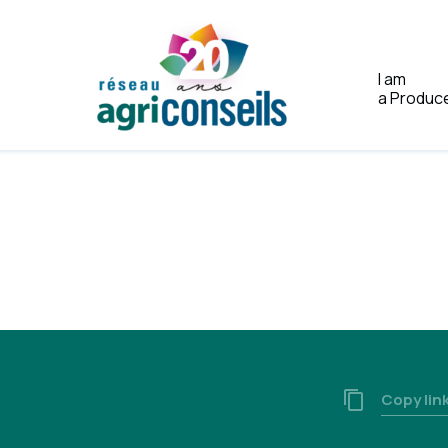
I am
a Produc
Home
Copy lin