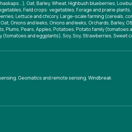
s, haskaps...), Oat, Barley, Wheat, Highbush blueberries, Lowbu
 vegetables, Field crops: vegetables, Forage and prairie plant
berries, Lettuce and chicory, Large-scale farming (cereals, c
at, Onions and leeks, Onions and leeks, Orchards, Barley, Othe
lants, Plums, Pears, Apples, Potatoes, Potato family (tomatoe
mily (tomatoes and eggplants), Soy, Soy, Strawberries, Sweet 
sensing
,
Geomatics and remote sensing
,
Windbreak