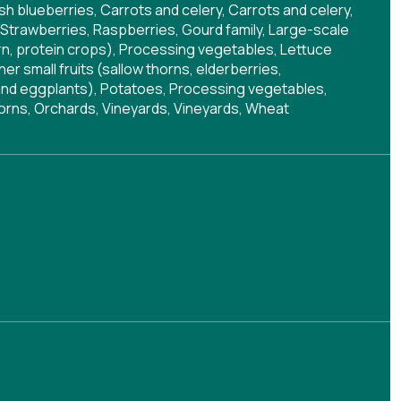
sh blueberries, Carrots and celery, Carrots and celery,
s, Strawberries, Raspberries, Gourd family, Large-scale
orn, protein crops), Processing vegetables, Lettuce
r small fruits (sallow thorns, elderberries,
s and eggplants), Potatoes, Processing vegetables,
corns, Orchards, Vineyards, Vineyards, Wheat