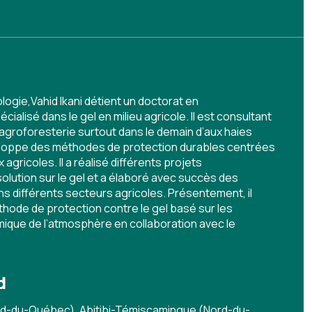
gie,Vahid Ikani détient un doctorat en
ialisé dans le gel en milieu agricole. Il est consultant
groforesterie surtout dans le demain d’aux haies
veloppe des méthodes de protection durables centrées
 agricoles. Il a réalisé différents projets
lution sur le gel et a élaboré avec succès des
 différents secteurs agricoles. Présentement, il
hode de protection contre le gel basé sur les
ique de l’atmosphère en collaboration avec le
d
rd-du-Québec), Abitibi-Témiscamingue (Nord-du-